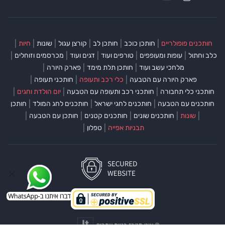
|
|
|
|
|
|
חותכנים פופולריים
חותכן כוכב
חותכן לב
קורצן עגול
שונות
חיות
|
|
|
|
|
כלב וחתול
עופות ומעופפים
טורפים ועוד
דגים ועוד
מכרסמים וזוחלים
|
|
|
מלחכי עשב ועוד
חותכן תלת מימד
פארק היורה
|
|
|
פארק היורה עם הטבעה
כלי רכב ותעופה
חותכני תעופה
|
|
|
חותכני כלי תחבורה
חותכני רכב ותעופה עם הטבעה
יום הולדת וחגים
|
|
|
חותכנים עם הטבעה
חותכנים לחגי ישראל
חותכנים לחג המולד
חותכן
|
|
|
|
|
שונות
חותכנים שונים
חותכנים קטנים
חותכן עם הטבעה
|
|
תבניות אפייה
טפלון
©
איט מטרז בניית אתרים