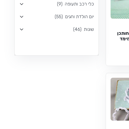
כלי רכב ותעופה
(
9
)
יום הולדת וחגים
(
55
)
שונות
(
46
)
חותכן
מימד