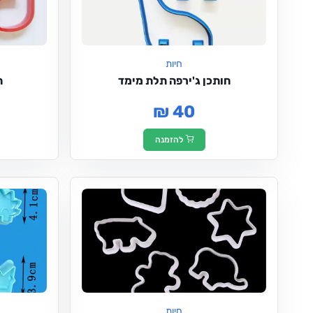
חיות
חותכן ג'ירפה תלת מימד
ח
₪ 40
להזמנה
חיות