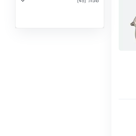
שונות
(
45
)