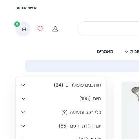
הרשמה
כניסה
0
הרשמה
מועדפים
נות
מאמרים
חותכנים פופולריים
(
24
)
חיות
(
105
)
כלי רכב ותעופה
(
9
)
יום הולדת וחגים
(
55
)