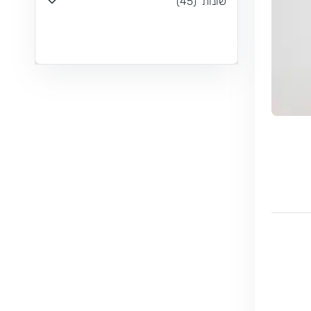
שונות
(
45
)