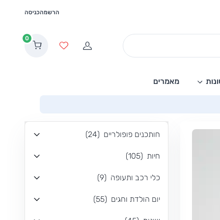
הרשמה
כניסה
0
הרשמה
מועדפים
נות
מאמרים
חותכנים פופולריים
(
24
)
חיות
(
105
)
כלי רכב ותעופה
(
9
)
יום הולדת וחגים
(
55
)