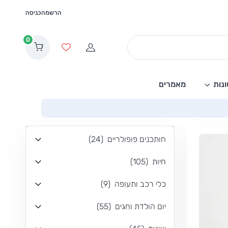
הרשמה
כניסה
0
הרשמה
מועדפים
נות
מאמרים
חותכנים פופולריים
(
24
)
חיות
(
105
)
כלי רכב ותעופה
(
9
)
יום הולדת וחגים
(
55
)