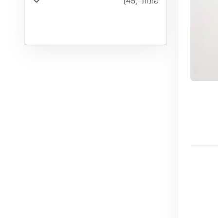
שונות
(
45
)