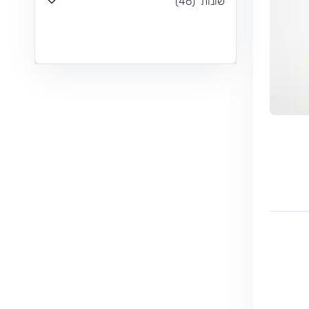
שונות
(
46
)