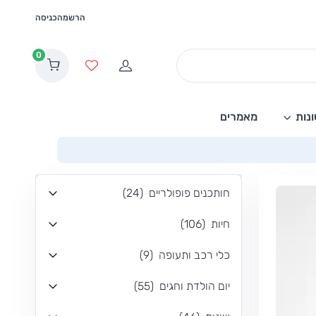
הרשמה
כניסה
0
הרשמה
מועדפים
נות
מאמרים
חותכנים פופולריים
(
24
)
חיות
(
106
)
כלי רכב ותעופה
(
9
)
יום הולדת וחגים
(
55
)