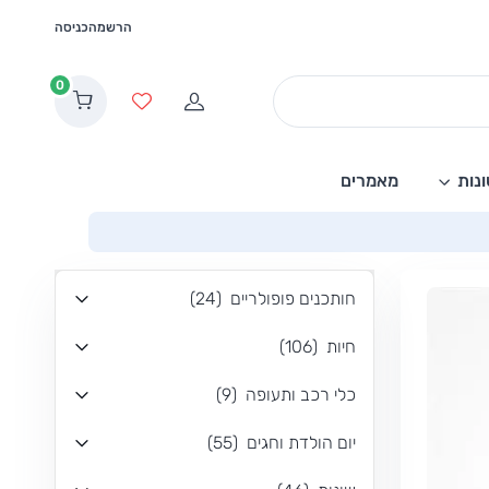
הרשמה
כניסה
0
הרשמה
מועדפים
נות
מאמרים
חותכנים פופולריים
(
24
)
חיות
(
106
)
כלי רכב ותעופה
(
9
)
יום הולדת וחגים
(
55
)