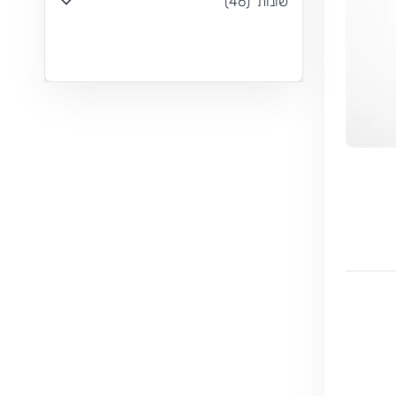
שונות
(
46
)