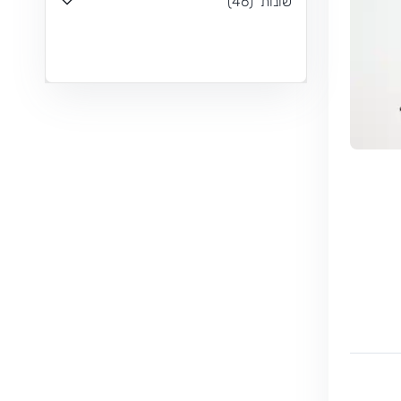
שונות
(
46
)