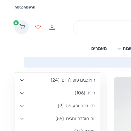
הרשמה
כניסה
0
הרשמה
מועדפים
נות
מאמרים
חותכנים פופולריים
(
24
)
חיות
(
106
)
כלי רכב ותעופה
(
9
)
יום הולדת וחגים
(
55
)