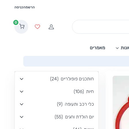
הרשמה
כניסה
0
הרשמה
מועדפים
נות
מאמרים
חותכנים פופולריים
(
24
)
חיות
(
106
)
כלי רכב ותעופה
(
9
)
יום הולדת וחגים
(
55
)