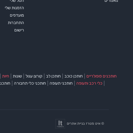
מאמרים
הסל שלי
הזמנות שלי
מועדפים
התחברות
רישום
|
|
|
|
|
|
חותכנים פופולריים
חותכן כוכב
חותכן לב
קורצן עגול
שונות
חיות
|
|
|
|
כלי רכב ותעופה
חותכני תעופה
חותכני כלי תחבורה
חותכני
©
איט מטרז בניית אתרים