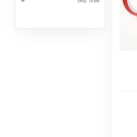
שונות
(
46
)