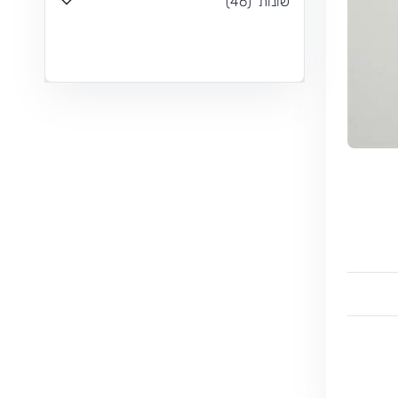
שונות
(
46
)