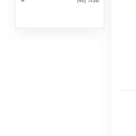
שונות
(
46
)