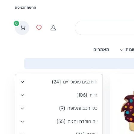
הרשמה
כניסה
0
הרשמה
מועדפים
נות
מאמרים
חותכנים פופולריים
(
24
)
חיות
(
106
)
כלי רכב ותעופה
(
9
)
יום הולדת וחגים
(
55
)