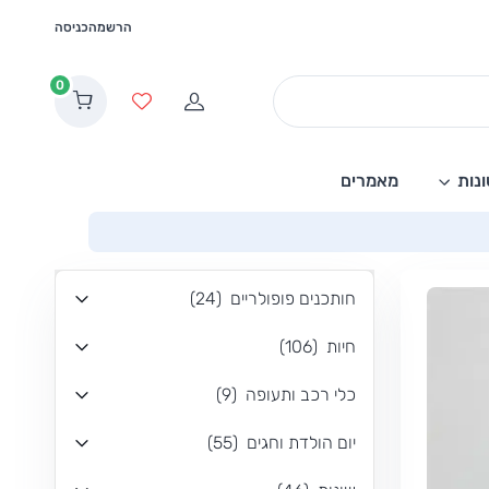
הרשמה
כניסה
0
הרשמה
מועדפים
נות
מאמרים
חותכנים פופולריים
(
24
)
חיות
(
106
)
כלי רכב ותעופה
(
9
)
יום הולדת וחגים
(
55
)