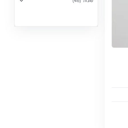
שונות
(
46
)