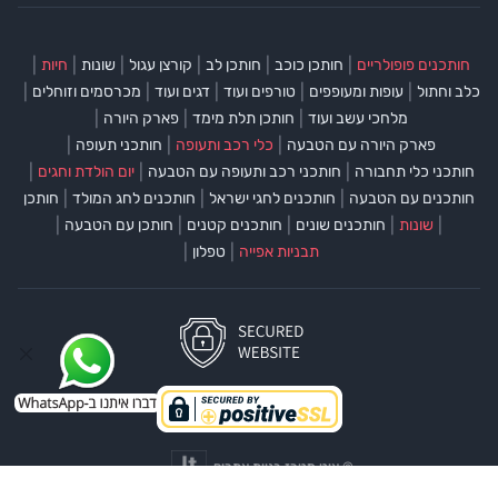
|
|
|
|
|
|
חותכנים פופולריים
חותכן כוכב
חותכן לב
קורצן עגול
שונות
חיות
|
|
|
|
|
כלב וחתול
עופות ומעופפים
טורפים ועוד
דגים ועוד
מכרסמים וזוחלים
|
|
|
מלחכי עשב ועוד
חותכן תלת מימד
פארק היורה
|
|
|
פארק היורה עם הטבעה
כלי רכב ותעופה
חותכני תעופה
|
|
|
חותכני כלי תחבורה
חותכני רכב ותעופה עם הטבעה
יום הולדת וחגים
|
|
|
חותכנים עם הטבעה
חותכנים לחגי ישראל
חותכנים לחג המולד
חותכן
|
|
|
|
|
שונות
חותכנים שונים
חותכנים קטנים
חותכן עם הטבעה
|
|
תבניות אפייה
טפלון
©
איט מטרז בניית אתרים