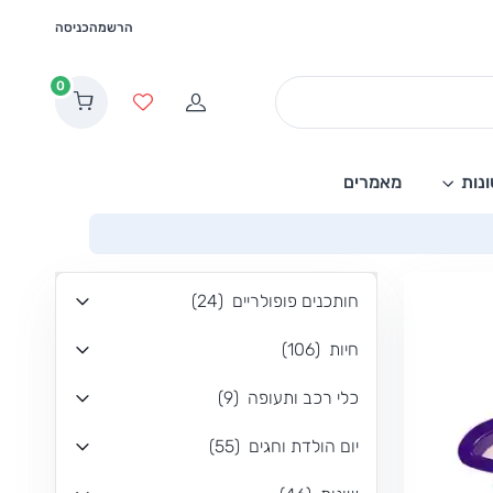
הרשמה
כניסה
0
הרשמה
מועדפים
נות
מאמרים
חותכנים פופולריים
(
24
)
חיות
(
106
)
כלי רכב ותעופה
(
9
)
יום הולדת וחגים
(
55
)