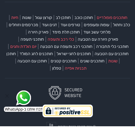
|
|
|
|
|
|
חותכנים פופולריים
חותכן כוכב
חותכן לב
קורצן עגול
שונות
חיות
|
|
|
|
|
כלב וחתול
עופות ומעופפים
טורפים ועוד
דגים ועוד
מכרסמים וזוחלים
|
|
|
מלחכי עשב ועוד
חותכן תלת מימד
פארק היורה
|
|
|
פארק היורה עם הטבעה
כלי רכב ותעופה
חותכני תעופה
|
|
|
חותכני כלי תחבורה
חותכני רכב ותעופה עם הטבעה
יום הולדת וחגים
|
|
|
חותכנים עם הטבעה
חותכנים לחגי ישראל
חותכנים לחג המולד
חותכן
|
|
|
|
|
שונות
חותכנים שונים
חותכנים קטנים
חותכן עם הטבעה
|
|
תבניות אפייה
טפלון
©
איט מטרז בניית אתרים