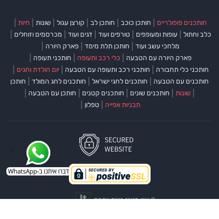
|
|
|
|
|
|
חותכנים פופולריים
חותכן כוכב
חותכן לב
קורצן עגול
שונות
חיות
|
|
|
|
|
כלב וחתול
עופות ומעופפים
טורפים ועוד
דגים ועוד
מכרסמים וזוחלים
|
|
|
מלחכי עשב ועוד
חותכן תלת מימד
פארק היורה
|
|
|
פארק היורה עם הטבעה
כלי רכב ותעופה
חותכני תעופה
|
|
|
חותכני כלי תחבורה
חותכני רכב ותעופה עם הטבעה
יום הולדת וחגים
|
|
|
חותכנים עם הטבעה
חותכנים לחגי ישראל
חותכנים לחג המולד
חותכן
|
|
|
|
|
שונות
חותכנים שונים
חותכנים קטנים
חותכן עם הטבעה
|
|
תבניות אפייה
טפלון
©
איט מטרז בניית אתרים