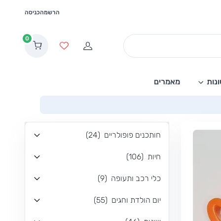
הרשמה
כניסה
0
הרשמה
מועדפים
נות
מאמרים
חותכנים פופולריים
(
24
)
חיות
(
106
)
כלי רכב ותעופה
(
9
)
יום הולדת וחגים
(
55
)