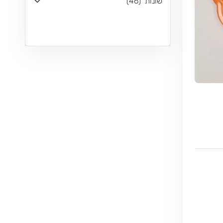
שונות
(
46
)