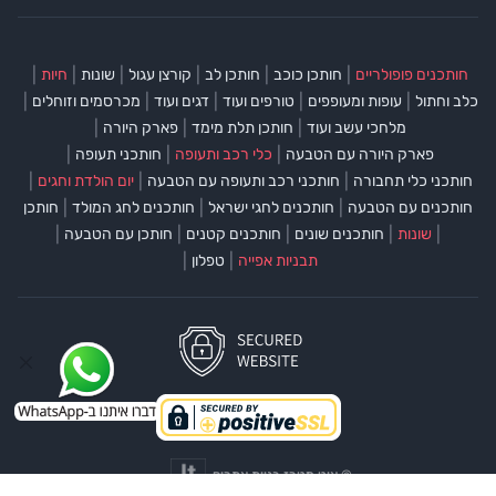
|
|
|
|
|
|
חותכנים פופולריים
חותכן כוכב
חותכן לב
קורצן עגול
שונות
חיות
|
|
|
|
|
כלב וחתול
עופות ומעופפים
טורפים ועוד
דגים ועוד
מכרסמים וזוחלים
|
|
|
מלחכי עשב ועוד
חותכן תלת מימד
פארק היורה
|
|
|
פארק היורה עם הטבעה
כלי רכב ותעופה
חותכני תעופה
|
|
|
חותכני כלי תחבורה
חותכני רכב ותעופה עם הטבעה
יום הולדת וחגים
|
|
|
חותכנים עם הטבעה
חותכנים לחגי ישראל
חותכנים לחג המולד
חותכן
|
|
|
|
|
שונות
חותכנים שונים
חותכנים קטנים
חותכן עם הטבעה
|
|
תבניות אפייה
טפלון
©
איט מטרז בניית אתרים