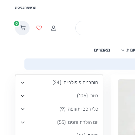
הרשמה
כניסה
0
הרשמה
מועדפים
נות
מאמרים
חותכנים פופולריים
(
24
)
חיות
(
106
)
כלי רכב ותעופה
(
9
)
יום הולדת וחגים
(
55
)