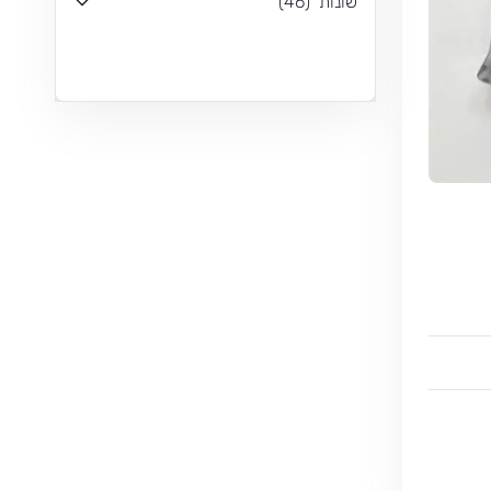
שונות
(
46
)